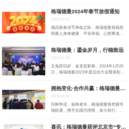
动。今天，就让我们一起回顾那些难忘的
瞬间，感受团队的力量与温暖。 团建第一
格瑞德曼2024年春节放假通知
天，我们来到了风景如画的延庆，碧翠环
绕远离尘嚣，偶有一阵清风拂过，令人倍
2024-02-07
感凉爽。在这一天的团建中，公司安排了
值此新春佳节来临之际，格瑞德曼祝福您
丰富多彩的团队挑战与休闲娱乐项目。从
和家人身体健康、平安幸福、心想事成、
智力与体力的双重考验，到轻松愉快的休
万事如意！...
闲娱乐，旨在让每一位员工在参与中收获
成长，在团结合作中增进情谊。 第一日活
格瑞德曼：鎏金岁月，行稳致远
动主要以团队间的游戏竞赛为主，为了让
2024-01-30
拓展训练更加有序的进行，在教练的指导
玉兔辞旧岁，金龙贺新春。2024年1月26
下，格瑞德曼人迅速按照指示组建了四个
日，格瑞德曼2023年度总结大会暨表彰大
团队。团队展示环节富有激情和力量的队
会在潮白河喜来登酒店隆重召开。会议全
名和振奋人心的团队口号，充分地发挥了
面回顾了2023年度的工作成绩，表彰了年
集体智慧和团队合作精神。 在绿意盎然的
拥抱变化·合作共赢：格瑞德曼2023年度代理商大会圆满结束
度各岗位上涌现出的先进个人，部署了
郊外，我们进行了一系列丰富多彩且妙趣
2024年度的工作目标，发展思路和关键举
2023-04-26
横生的团队游戏，更深入地认识彼此，更
措，动员并鼓励全体员工团结协作，为完
深入地信任彼此。在分组挑战的游戏中，
百舸争流，奋楫者先，格瑞德曼将把握市
成新一年度的各项工作目标而努力奋斗。
大家学会了如何更高效地进行交流、如何
场机遇，携手全国代理商，奋斗前行。...
广州市仪器行业协会会长，广州皇河仪器
协同配合各自的行动步伐，以追求团队合
科技有限公司董事长陈义康先生，广州丹
作的最佳状态。在轻松愉快的氛围中，大
利科技有限公司总经理李康先生出席了此
喜讯：格瑞德曼获评北京市“专精特新”中小企业
家卸下了...