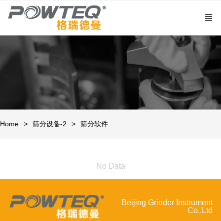
Home
筛分设备-2
筛分软件
No Data
Beijing Grinder Instrument
Co.,Ltd