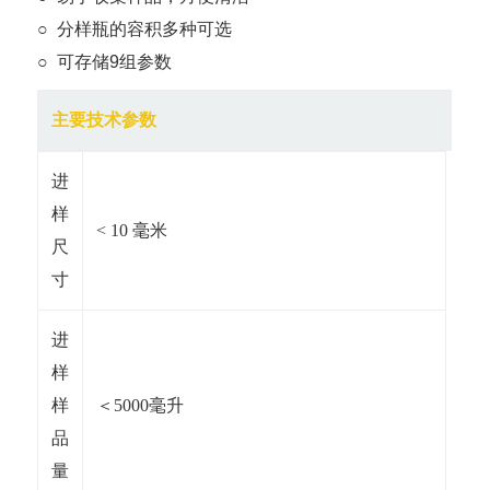
○ 分样瓶的容积多种可选
○ 可存储9组参数
主要技术参数
进
样
< 10 毫米
尺
寸
进
样
样
＜5000毫升
品
量