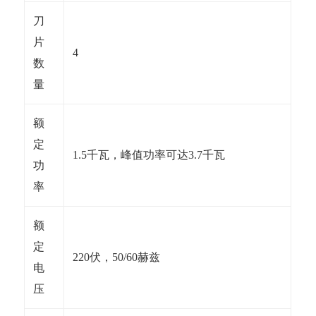
刀
片
4
数
量
额
定
1.5千瓦，峰值功率可达3.7千瓦
功
率
额
定
220伏，50/60赫兹
电
压