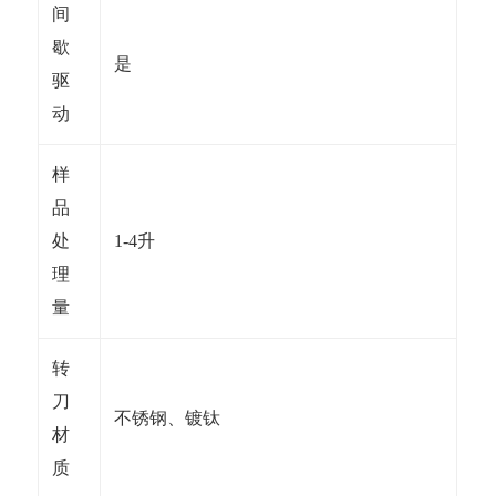
间
歇
是
驱
动
样
品
处
1-4升
理
量
转
刀
不锈钢、镀钛
材
质