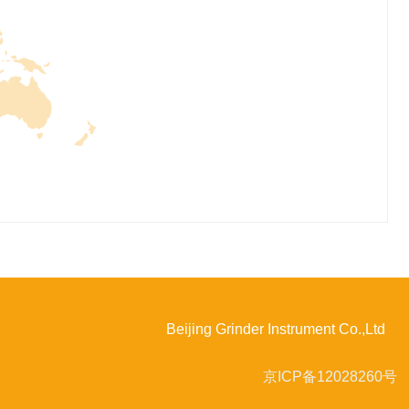
Beijing Grinder Instrument Co.,Ltd
京ICP备12028260号