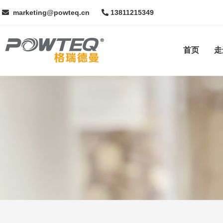
marketing@powteq.cn
13811215349
首页
走